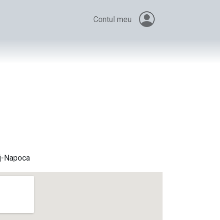
Contul meu
uj-Napoca