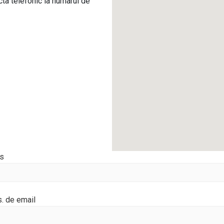
cta telefonic la numarul de
s
. de email