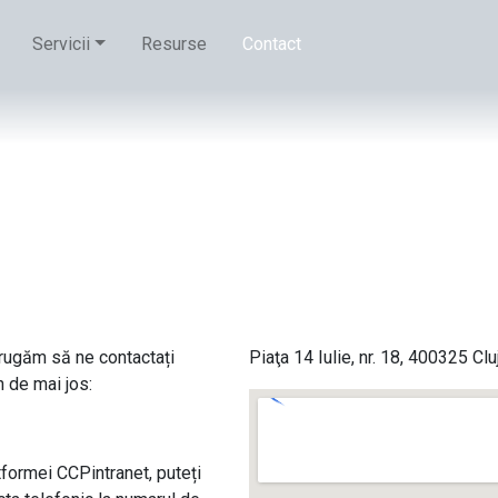
Servicii
Resurse
Contact
 rugăm să ne contactați
Piaţa 14 Iulie, nr. 18, 400325 Cl
n de mai jos:
atformei CCPintranet, puteți