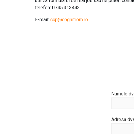
utiliza formularul de mai jos sau ne puteți conta
telefon: 0745.313443.
E-mail:
ccp@cognitrom.ro
Numele dv
Adresa dvs