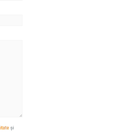
itate
și